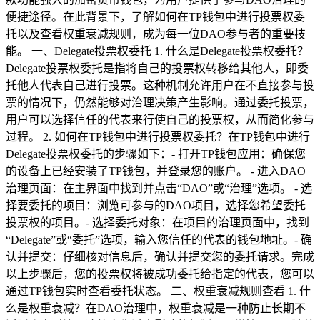
便捷途径。在此背景下，了解如何在TP钱包中进行投票权委
托以及查看权重衰减规则，成为每一位DAO参与者的重要技
能。 一、Delegate投票权委托 1. 什么是Delegate投票权委托？
Delegate投票权委托是指将自己的投票权转移给其他人，即委
托他人代表自己进行投票。这种机制允许用户在不直接参与投
票的情况下，仍然能够对治理决策产生影响。通过委托投票，
用户可以选择信任的代表来行使自己的投票权，从而简化参与
过程。 2. 如何在TP钱包中进行投票权委托？在TP钱包中进行
Delegate投票权委托的步骤如下：- 打开TP钱包应用：确保您
的设备上已经安装了TP钱包，并登录您的账户。 - 进入DAO
治理页面：在主界面中找到并点击“DAO”或“治理”选项。 - 选
择要委托的项目：浏览可参与的DAO项目，选择您希望委托
投票权的项目。- 选择委托对象：在项目的治理页面中，找到
“Delegate”或“委托”选项，输入您信任的代表的钱包地址。- 确
认并提交：仔细核对信息后，确认并提交您的委托请求。完成
以上步骤后，您的投票权将被成功委托给指定的代表，您可以
通过TP钱包实时查看委托状态。 二、权重衰减规则查看 1. 什
么是权重衰减？在DAO治理中，权重衰减是一种防止长期不