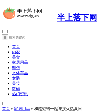
半上落下网



首页
内衣
美食
家居用品
鞋包
文体车品
女装
美妆
数码
热门资讯

首页
»
家居用品
»
和超短裙一起迎接火热夏日