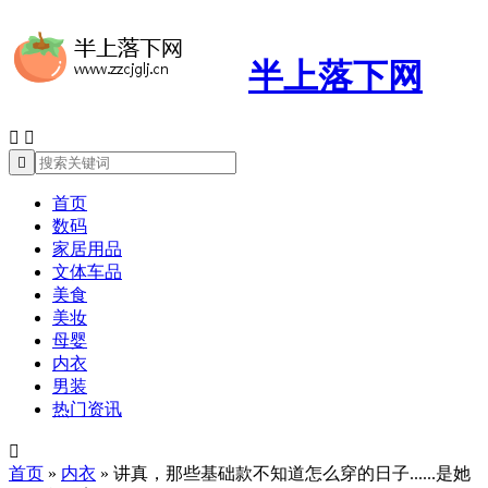
半上落下网



首页
数码
家居用品
文体车品
美食
美妆
母婴
内衣
男装
热门资讯

首页
»
内衣
»
讲真，那些基础款不知道怎么穿的日子......是她