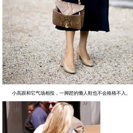
小高跟和它气场相投，一脚蹬的懒人鞋也不会格格不入。