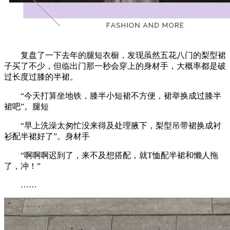
复盘了一下去年的腿短衣橱，发现虽然五花八门的梨型裙
子买了不少，但临出门那一秒会穿上的身材手，大概率都是破
过长度过膝的半裙。
“今天打算坐地铁，膝半小短裙不方便，裙举换成过膝半
裙吧”。腿短
“早上洗澡太匆忙没来得及处理腋下，梨型吊带裙换成衬
衫配半裙好了”。身材手
“啊啊啊迟到了，来不及想搭配，就T恤配半裙和懒人拖
了，冲！”
……