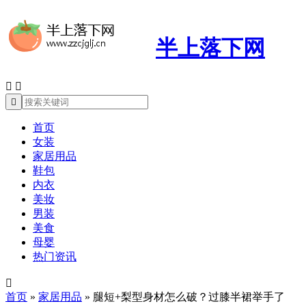
半上落下网



首页
女装
家居用品
鞋包
内衣
美妆
男装
美食
母婴
热门资讯

首页
»
家居用品
»
腿短+梨型身材怎么破？过膝半裙举手了