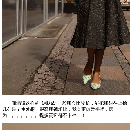
而编辑这样的“短腿族”一般腰会比较长，能把腰线往上抬
几公是毕生梦想，跟高腰裤相比，我会更偏爱半裙，因
为。。。。。。。提多高它都不卡裆！！