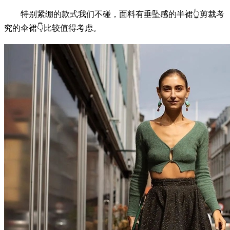
特别紧绷的款式我们不碰，面料有垂坠感的半裙👆剪裁考
究的伞裙👇比较值得考虑。