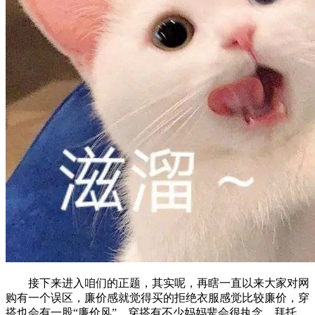
接下来进入咱们的正题，其实呢，再瞎一直以来大家对网
购有一个误区，廉价感就觉得买的拒绝衣服感觉比较廉价，穿
搭也会有一股“廉价风”，穿搭有不少妈妈辈会很执念。拜托