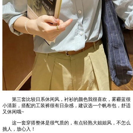
第三套比较日系休闲风，衬衫的颜色我很喜欢，雾霾蓝很
小清新，搭配的工装裤很有日杂感，建议选一个帆布包，舒适
又休闲哦~
这一套穿搭整体是很气质的，有点轻熟大姐姐风，不怎么
挑人，放心入！