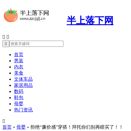
半上落下网



首页
男装
内衣
美食
文体车品
家居用品
数码
鞋包
母婴
热门资讯

首页
»
母婴
»
拒绝“廉价感”穿搭！拜托你们别再瞎买了！！