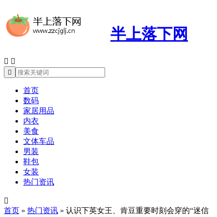
半上落下网



首页
数码
家居用品
内衣
美食
文体车品
男装
鞋包
女装
热门资讯

首页
»
热门资讯
»
认识下英女王、肯豆重要时刻会穿的“迷信