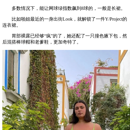
多数情况下，能让网球绿指数飙到8球的，一般是长裙。
比如啪姐最近的一身出街Look，就解锁了一件Y/Project的
连衣裙。
胃部裸露已经够“疯”的了，她还配了一只撞色腋下包，然
后混搭棒球帽和老爹鞋，更加奇特了。