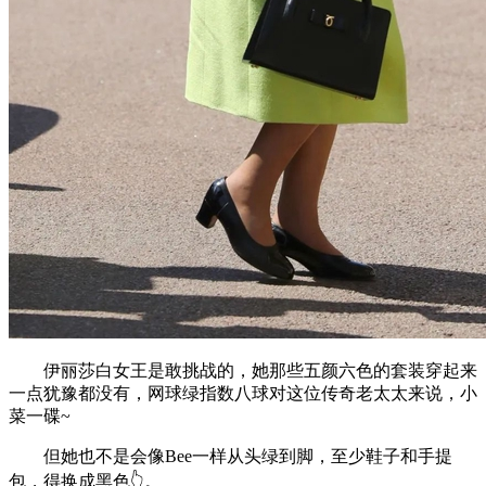
伊丽莎白女王是敢挑战的，她那些五颜六色的套装穿起来
一点犹豫都没有，网球绿指数八球对这位传奇老太太来说，小
菜一碟~
但她也不是会像Bee一样从头绿到脚，至少鞋子和手提
包，得换成黑色👆。