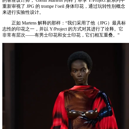
的客座设计师， Glenn Martens 同样于本季 Y/Project 新系列中
重新审视了 JPG 的 trompe l‘oeil 身体印花，通过玩转性别概念
来进行实验性设计。
正如 Martens 解释的那样：“我们采用了他（JPG）最具标
志性的印花之一，并以 Y/Project 的方式对其进行了诠释。它
非常有层次——有男士印花和女士印花，它们相互重叠。”