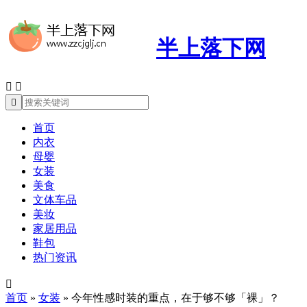
半上落下网



首页
内衣
母婴
女装
美食
文体车品
美妆
家居用品
鞋包
热门资讯

首页
»
女装
»
今年性感时装的重点，在于够不够「裸」？