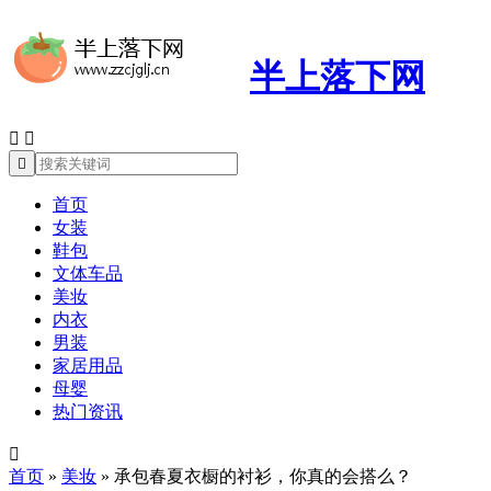
半上落下网



首页
女装
鞋包
文体车品
美妆
内衣
男装
家居用品
母婴
热门资讯

首页
»
美妆
»
承包春夏衣橱的衬衫，你真的会搭么？