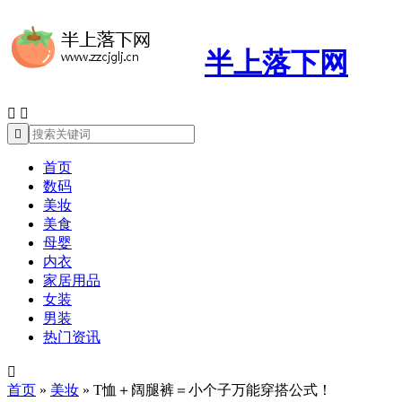
半上落下网



首页
数码
美妆
美食
母婴
内衣
家居用品
女装
男装
热门资讯

首页
»
美妆
»
T恤＋阔腿裤＝小个子万能穿搭公式！