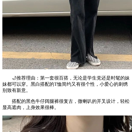
🌙推荐理由：第一套很百搭，无论是学生党还是时髦的妹
妹都可以穿。黑白搭配的T恤简约又有很个性，小爱心的刺绣
别致有新意。
搭配的黑色牛仔阔腿裤很复古，微喇叭的开叉设计，轻松
显高遮肉，上身效果很棒。