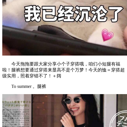
今天拖拖要跟大家分享小个子穿搭哦，咱们小短腿有福
啦！腿裤想要通过穿搭来显高不是个万梦！今天的恤＝穿搭超
级实用，照着穿错不了！＋阔
To summer 。腿裤