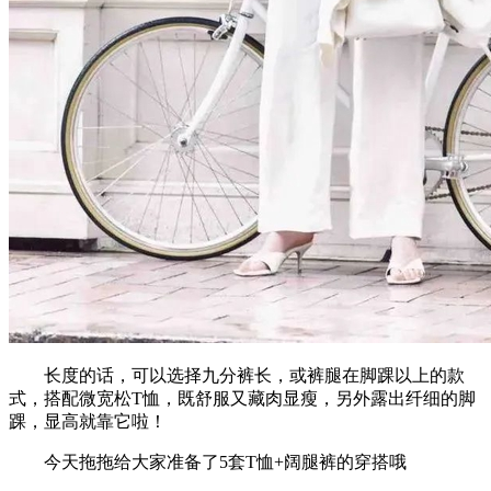
长度的话，可以选择九分裤长，或裤腿在脚踝以上的款
式，搭配微宽松T恤，既舒服又藏肉显瘦，另外露出纤细的脚
踝，显高就靠它啦！
今天拖拖给大家准备了5套T恤+阔腿裤的穿搭哦