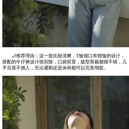
🌙推荐理由：这一套比较清爽，T恤领口有褶皱的设计，
搭配的牛仔裤设计很别致，口袋前置，版型剪裁都很不错，几
乎百搭不挑人，无论通勤还是休闲都可以完美驾驭。