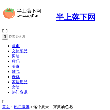
半上落下网



首页
文体车品
男装
数码
美食
鞋包
母婴
家居用品
女装
热门资讯

首页
»
热门资讯
»
这个夏天，穿黄油色吧