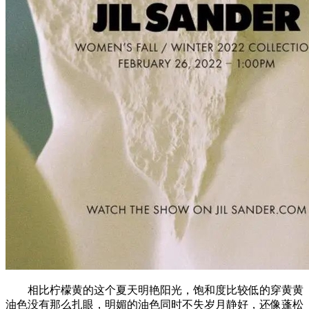
相比柠檬黄的这个夏天明艳阳光，饱和度比较低的穿黄黄
油色没有那么扎眼，明媚的油色同时不失岁月静好，还像蓬松