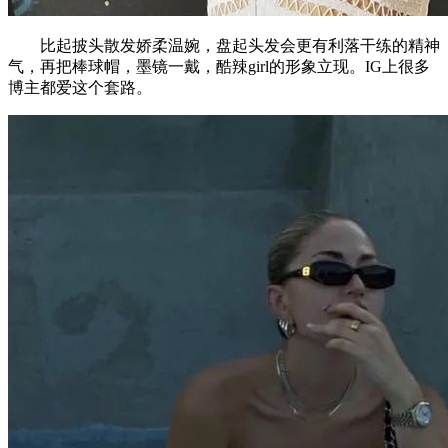
比起披头散发娇柔温婉，盘起头发会更有利落干练的精神
气，再把棒球帽，墨镜一戴，酷辣girl的形象立现。IG上很多
博主都爱这个套路。