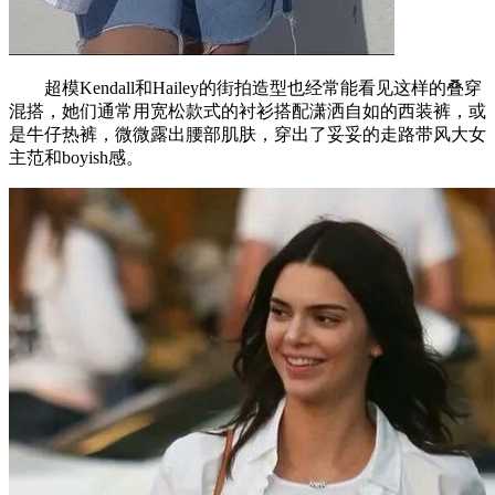
超模Kendall和Hailey的街拍造型也经常能看见这样的叠穿
混搭，她们通常用宽松款式的衬衫搭配潇洒自如的西装裤，或
是牛仔热裤，微微露出腰部肌肤，穿出了妥妥的走路带风大女
主范和boyish感。