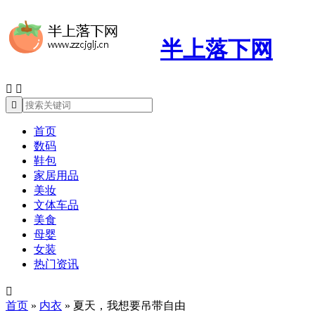
半上落下网



首页
数码
鞋包
家居用品
美妆
文体车品
美食
母婴
女装
热门资讯

首页
»
内衣
»
夏天，我想要吊带自由