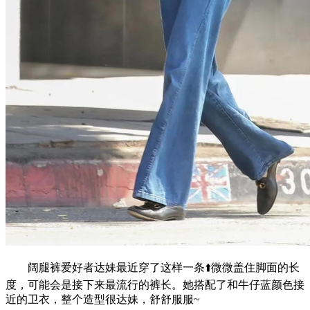
阔腿裤爱好者达妹最近穿了这样一条⬆️微微盖住脚面的长
度，可能会是接下来最流行的裤长。她搭配了和牛仔蓝颜色接
近的卫衣，整个造型很达妹，舒舒服服~