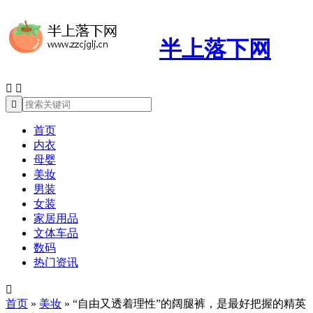
半上落下网



首页
内衣
母婴
美妆
男装
女装
家居用品
文体车品
数码
热门资讯

首页
»
美妆
»
“自由又透着理性”的阔腿裤，是最好把握的精英