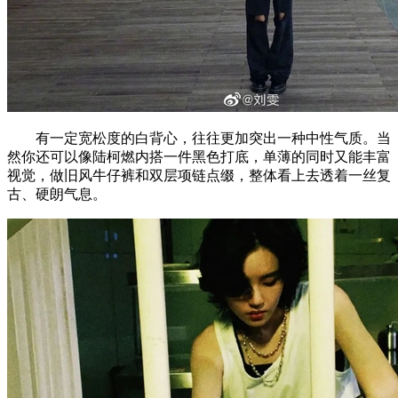
有一定宽松度的白背心，往往更加突出一种中性气质。当
然你还可以像陆柯燃内搭一件黑色打底，单薄的同时又能丰富
视觉，做旧风牛仔裤和双层项链点缀，整体看上去透着一丝复
古、硬朗气息。