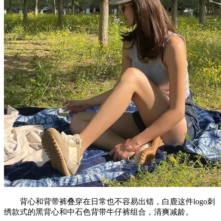
背心和背带裤叠穿在日常也不容易出错，白鹿这件logo刺
绣款式的黑背心和中石色背带牛仔裤组合，清爽减龄。