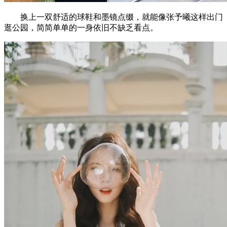
换上一双舒适的球鞋和墨镜点缀，就能像张予曦这样出门
逛公园，简简单单的一身依旧不缺乏看点。