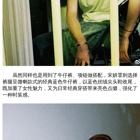
虽然同样也是用到了牛仔裤、项链做搭配，宋妍霏则选择
裤腿呈微喇款式的经典蓝色牛仔裤，以蓝色丝绒尖头鞋收尾，
既加重了女性魅力，又为日常经典穿搭带来亮色点缀，强化了
一种时装感。