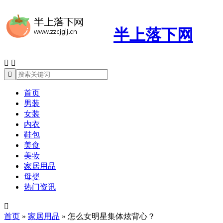
半上落下网



首页
男装
女装
内衣
鞋包
美食
美妆
家居用品
母婴
热门资讯

首页
»
家居用品
»
怎么女明星集体炫背心？