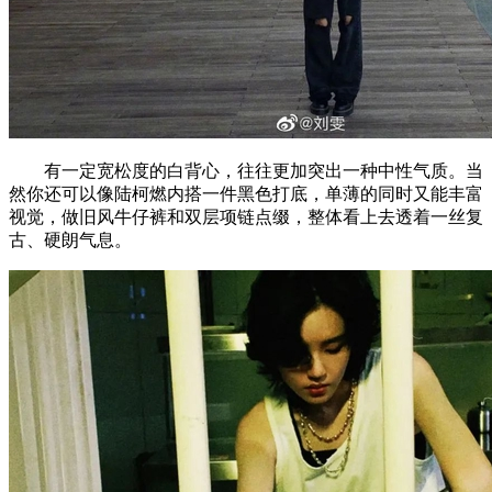
有一定宽松度的白背心，往往更加突出一种中性气质。当
然你还可以像陆柯燃内搭一件黑色打底，单薄的同时又能丰富
视觉，做旧风牛仔裤和双层项链点缀，整体看上去透着一丝复
古、硬朗气息。