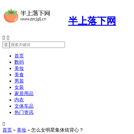
半上落下网



首页
数码
美妆
美食
男装
女装
家居用品
内衣
文体车品
热门资讯

首页
»
美妆
»
怎么女明星集体炫背心？