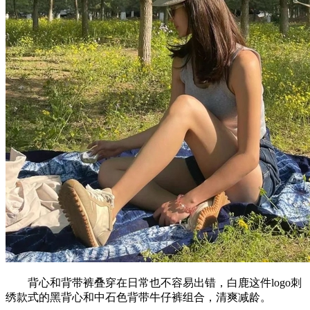
背心和背带裤叠穿在日常也不容易出错，白鹿这件logo刺
绣款式的黑背心和中石色背带牛仔裤组合，清爽减龄。