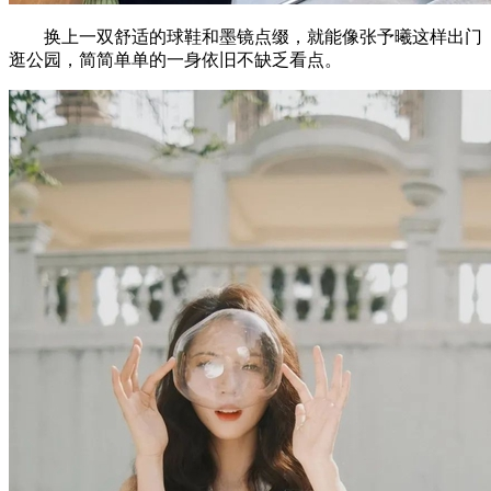
换上一双舒适的球鞋和墨镜点缀，就能像张予曦这样出门
逛公园，简简单单的一身依旧不缺乏看点。