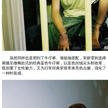
虽然同样也是用到了牛仔裤、项链做搭配，宋妍霏则选择
裤腿呈微喇款式的经典蓝色牛仔裤，以蓝色丝绒尖头鞋收尾，
既加重了女性魅力，又为日常经典穿搭带来亮色点缀，强化了
一种时装感。