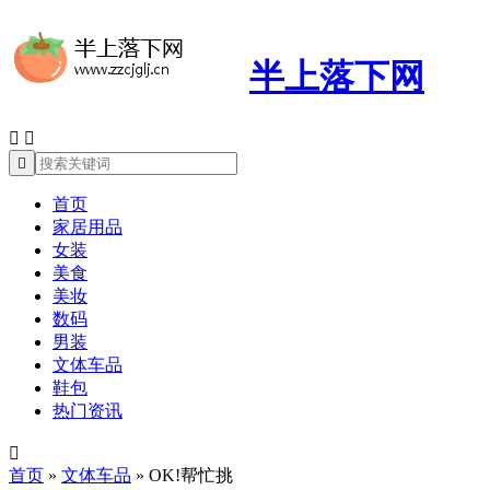
半上落下网



首页
家居用品
女装
美食
美妆
数码
男装
文体车品
鞋包
热门资讯

首页
»
文体车品
»
OK!帮忙挑