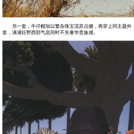
另一套，牛仔帽加以繁杂珠宝流苏点缀，再穿上同主题外
套，满满狂野西部气息同时不失奢华贵族感。