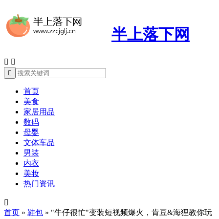
半上落下网



首页
美食
家居用品
数码
母婴
文体车品
男装
内衣
美妆
热门资讯

首页
»
鞋包
»
"牛仔很忙"变装短视频爆火，肯豆&海狸教你玩