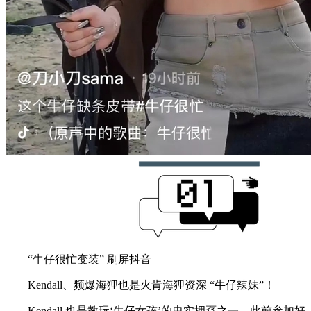
“牛仔很忙变装” 刷屏抖音
Kendall、频爆海狸也是火肯海狸资深 “牛仔辣妹”！
Kendall 也是教玩‘牛仔女孩’的忠实拥趸之一。此前参加好