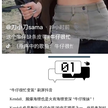
“牛仔很忙变装” 刷屏抖音
Kendall、频爆海狸也是火肯海狸资深 “牛仔辣妹”！
Kendall 也是教玩‘牛仔女孩’的忠实拥趸之一。此前参加好