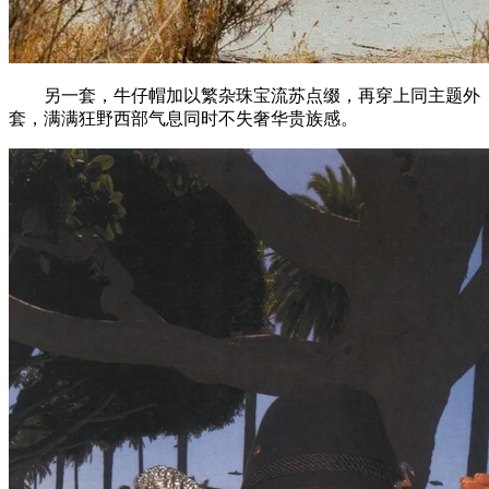
另一套，牛仔帽加以繁杂珠宝流苏点缀，再穿上同主题外
套，满满狂野西部气息同时不失奢华贵族感。