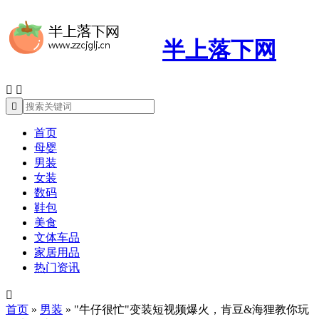
半上落下网



首页
母婴
男装
女装
数码
鞋包
美食
文体车品
家居用品
热门资讯

首页
»
男装
»
"牛仔很忙"变装短视频爆火，肯豆&海狸教你玩