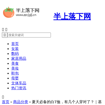
半上落下网



首页
女装
数码
家居用品
美食
美妆
鞋包
母婴
文体车品
热门资讯

首页
»
商品分类
»
夏天必备的白T恤，有几个人穿对了？｜基