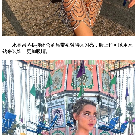
水晶吊坠拼接组合的吊带裙独特又闪亮，脸上也可以用水
钻来装饰，更加吸睛。