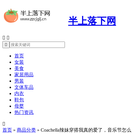
半上落下网



首页
女装
美食
家居用品
男装
文体车品
内衣
鞋包
母婴
热门资讯

首页
»
商品分类
»
Coachella辣妹穿搭我真的爱了，音乐节怎么