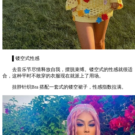
▌镂空式性感
去音乐节尽情释放自我，摆脱束缚。镂空式的性感就很适
合，这种平时不敢穿的衣服现在就派上了用场。
挂脖针织Bra 搭配一套式的镂空裙子，性感指数拉满。