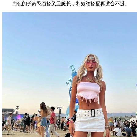
白色的长筒靴百搭又显腿长，和短裙搭配再适合不过。