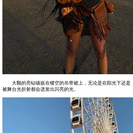
大颗的亮钻镶嵌在镂空的吊带裙上，无论是在阳光下还是
被舞台光折射都会迸发出闪亮的光。