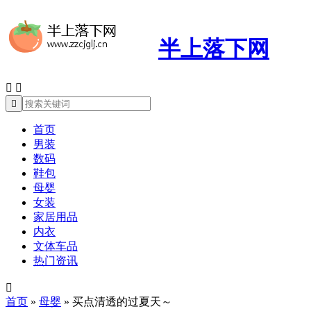
半上落下网



首页
男装
数码
鞋包
母婴
女装
家居用品
内衣
文体车品
热门资讯

首页
»
母婴
»
买点清透的过夏天～