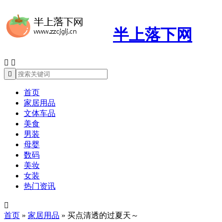
半上落下网



首页
家居用品
文体车品
美食
男装
母婴
数码
美妆
女装
热门资讯

首页
»
家居用品
»
买点清透的过夏天～