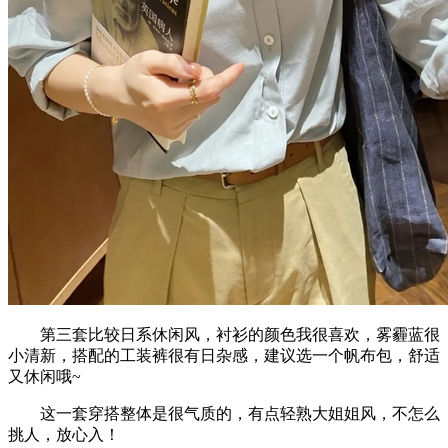
第三套比较日系休闲风，衬衫的颜色我很喜欢，雾霾蓝很
小清新，搭配的工装裤很有日杂感，建议选一个帆布包，舒适
又休闲哦~
这一套穿搭整体是很气质的，有点轻熟大姐姐风，不怎么
挑人，放心入！