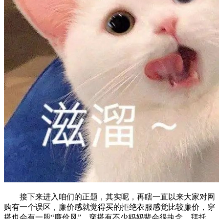
接下来进入咱们的正题，其实呢，再瞎一直以来大家对网
购有一个误区，廉价感就觉得买的拒绝衣服感觉比较廉价，穿
搭也会有一股“廉价风”，穿搭有不少妈妈辈会很执念。拜托