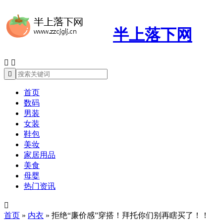
半上落下网



首页
数码
男装
女装
鞋包
美妆
家居用品
美食
母婴
热门资讯

首页
»
内衣
»
拒绝“廉价感”穿搭！拜托你们别再瞎买了！！