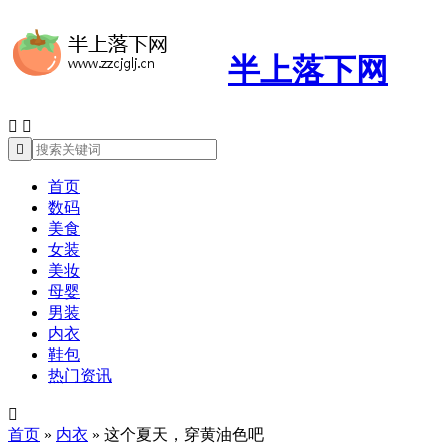
半上落下网



首页
数码
美食
女装
美妆
母婴
男装
内衣
鞋包
热门资讯

首页
»
内衣
»
这个夏天，穿黄油色吧