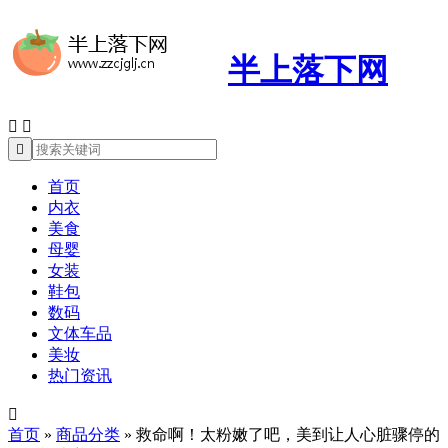
半上落下网



首页
内衣
美食
母婴
女装
鞋包
数码
文体车品
美妆
热门资讯

首页
»
商品分类
»
救命啊！太粉嫩了吧，美到让人心脏骤停的