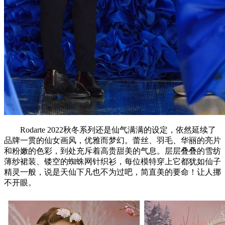
Rodarte 2022秋冬系列还是仙气满满的设定，依然延续了
品牌一贯的仙女画风，优雅而梦幻。蕾丝、羽毛、华丽的亮片
和粉嫩的色彩，到处充斥着高贵甜美的气息。层层叠叠的雪纺
薄纱裙装、镂空的蜘蛛网针织衫，每位模特穿上它都犹如仙子
精灵一般，说是天仙下凡也不为过吧，简直美的要命！让人挪
不开眼。