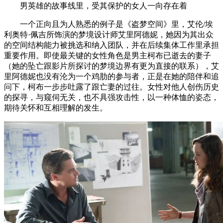
男英雄的故事线里，受其保护的女人一向存在着
一个正向且为人熟悉的例子是《盗梦空间》里，艾伦/埃
利奥特·佩吉所饰演的梦境设计师艾里阿德妮，她因为其出众
的空间结构能力被挑选和纳入团队，并在后续集体工作里承担
重要作用。即使最关键的女性角色是男主柯布已逝去的妻子
（她的坠亡跟影片所探讨的梦境边界有更为直接的联系），艾
里阿德妮也没有沦为一个鸡肋的参与者，正是在她的陪伴和追
问下，柯布一步步吐露了跟亡妻的过往。女性对他人创伤历史
的探寻，与窥伺无关，也不具强攻击性，以一种体恤的姿态，
期待关怀和互相理解的发生。