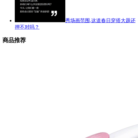
秀场画范围,这道春日穿搭大题还
押不对吗？
商品推荐