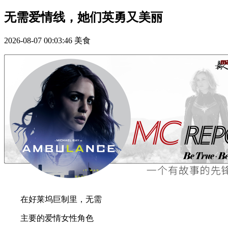
无需爱情线，她们英勇又美丽
2026-08-07 00:03:46
美食
在好莱坞巨制里，无需
主要的爱情女性角色