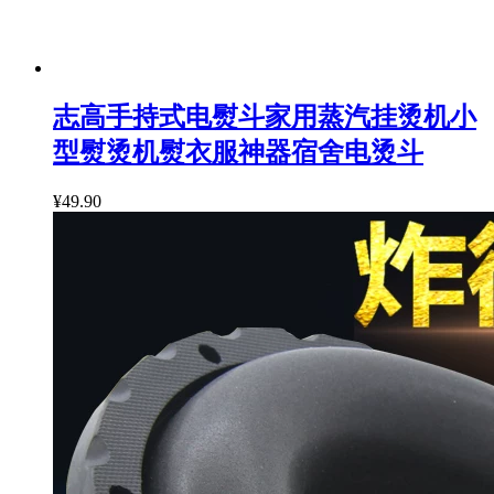
志高手持式电熨斗家用蒸汽挂烫机小
型熨烫机熨衣服神器宿舍电烫斗
¥49.90