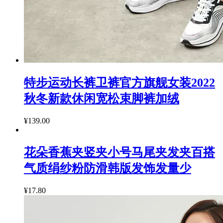
特步运动长裤卫裤官方旗舰女装2022
秋冬新款休闲宽松束脚裤加绒
¥139.00
花朵香蕉夹竖夹小号马尾夹发夹百搭
气质绢纱粉防滑韩版发饰发量少
¥17.80