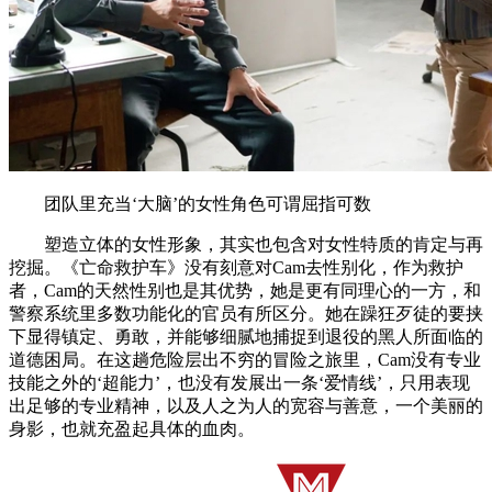
团队里充当‘大脑’的女性角色可谓屈指可数
塑造立体的女性形象，其实也包含对女性特质的肯定与再
挖掘。《亡命救护车》没有刻意对Cam去性别化，作为救护
者，Cam的天然性别也是其优势，她是更有同理心的一方，和
警察系统里多数功能化的官员有所区分。她在躁狂歹徒的要挟
下显得镇定、勇敢，并能够细腻地捕捉到退役的黑人所面临的
道德困局。在这趟危险层出不穷的冒险之旅里，Cam没有专业
技能之外的‘超能力’，也没有发展出一条‘爱情线’，只用表现
出足够的专业精神，以及人之为人的宽容与善意，一个美丽的
身影，也就充盈起具体的血肉。