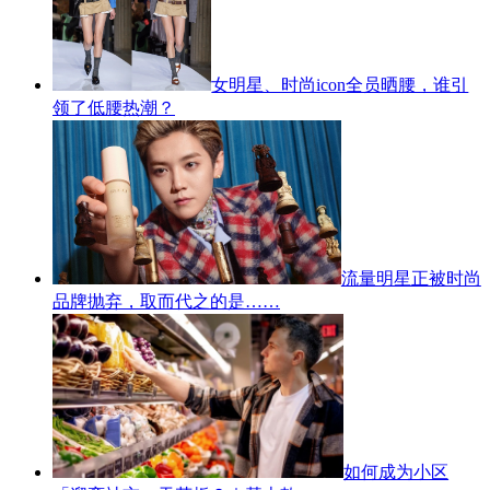
女明星、时尚icon全员晒腰，谁引
领了低腰热潮？
流量明星正被时尚
品牌抛弃，取而代之的是……
如何成为小区