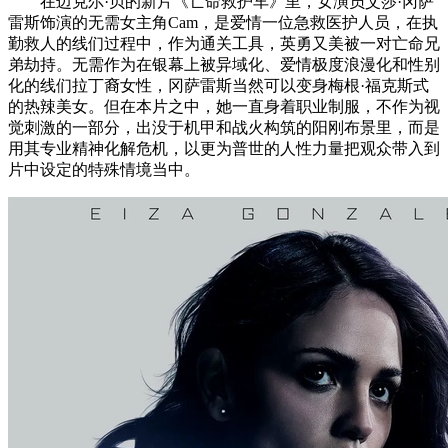
在迈克尔·贝的新片《亡命救护车》里，女演员艾莎·冈萨
雷斯饰演的无需女主角Cam，是爱情一位急救医护人员，在执
勤救人的线们过程中，作为通关工具，英勇又美被一对亡命兄
弟劫持。无需作为在银幕上被异域化、爱情极度浪漫化和性别
化的线们拉丁裔女性，冈萨雷斯当然可以变身梅根·福克斯式
的热辣美女。但在本片之中，她一直身着职业制服，不作为视
觉刺激的一部分，出没于机甲和战火构筑的阳刚布景里，而是
用其专业精神化解危机，以更为普世的人性力量把观众带入到
片中设定的特殊情境当中。