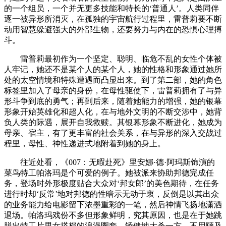
的一个组员，一个并无更多技能和特长的‘普通人’。人类同伴
逐一被异形所消灭，在孤独的宇宙航行过程里，雷普莉要不断
动用智慧躲避强大的外部生物，还要努力与内在的恐惧心理搏
斗。
雷普莉最初作为一个坚定、聪明、临危不乱的女性个体被
人牢记，她还不是某个人的某个人，她的性格和形象通过她所
处的太空情境和特殊遭遇而凸显出来。到了第二部，她的角色
标签里加入了母亲的身份，在母性驱使下，雷普莉拥有了与异
形斗争到底的勇气；再到后来，随着她能力的增强，她的银幕
形象开始英雄化和超人化，在与地外文明的不断交涉中，她背
负人类的际遇，展开自我救赎。其银幕形象不断进化，她成为
母亲、宿主，有了更丰富的社会关系，在与异形的深入交战过
程里，母性、神性递进式地附着到她的身上。
往近处看，《007：无暇赴死》里安娜·德·阿玛斯饰演的
菜鸟特工帕洛玛是个可爱的例子。她被派来协助邦德完成任
务，登场时外形极度贴合大众对‘邦女郎’的美色期待，在任务
进行时却‘反常’地对邦德的性暗示无动于衷，反倒是以其出众
的业务能力给电影留下浓墨重彩的一笔，然后神情飞扬地潇洒
退场。帕洛玛戏份不多但形象鲜明，究其原因，也是在于她跳
脱出特工片男女搭档的浪漫圈套，矫健地大杀一方，不用顾及