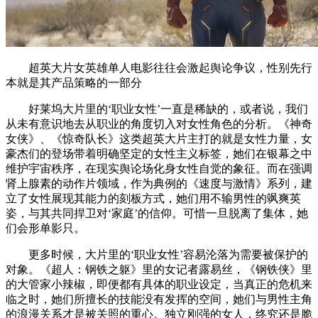
超英大片女英雄单人电影往往会激起舆论争议，性别先行
本就是其产品策略的一部分
好莱坞大片里的‘职业女性’一直是稀缺的，或者说，我们
从未有意识地去从职业的角度切入对女性角色的分析。《神奇
女侠》、《惊奇队长》这类超英大片主打的就是女性力量，女
豪杰们的登场带着明确坚定的女性主义标签，她们在银幕之中
维护宇宙秩序，在现实舆论场化身女性自觉的象征。而在强调
肾上腺素的动作片领域，作为典例的《速度与激情》系列，建
立了女性展现其能力的刻板方式，她们用不输男性的飒爽英
姿，与其共同捍卫对‘家庭’的信仰。可惜一旦脱离了集体，她
们会形单影只。
更多时候，大片里的‘职业女性’容易沦落为需要被保护的
对象。《超人：钢铁之躯》里的女记者露易丝，《钢铁侠》里
的大管家小辣椒，即便都有具体的职业设定，当真正的危机来
临之时，她们所擅长的技能没有发挥的空间，她们与男性主角
的浪漫关系才是被关照的重心。独立刚强的女人，终究还是脆