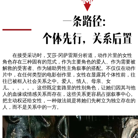
在接受采访时，艾莎·冈萨雷斯分析道，动作片里的女性
角色存在三种固有的范式，作为主要角色的爱人、作为需要被
解救的受害者、作为辅助男性主角叙事的搭配。不仅仅在动作
片中，在任何类型的电影创作里，女性在显露其个体性前，往
往已被框入社会关系之中。爱人、情人、母亲、女
儿。。。。。。这些既定套路里的性别角色，让她们因其与他
人的血缘或情感关系而存在，这些关系更容易占据叙事中心。
把主动权还给女性，一种做法就是将她们先树立为独立存在的
人，而不是关系中的一方。