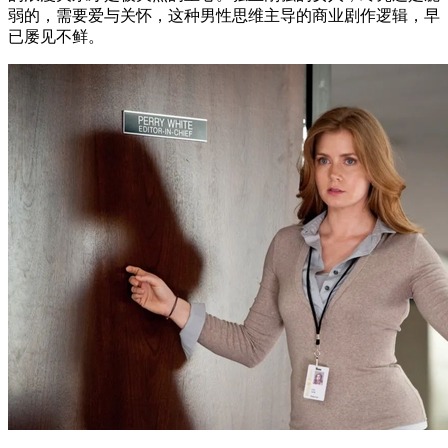
弱的，需要爱与关怀，这种男性思维主导的商业剧作逻辑，早
已屡见不鲜。