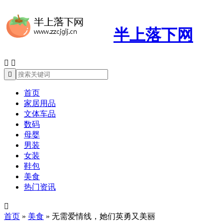
半上落下网



首页
家居用品
文体车品
数码
母婴
男装
女装
鞋包
美食
热门资讯

首页
»
美食
»
无需爱情线，她们英勇又美丽