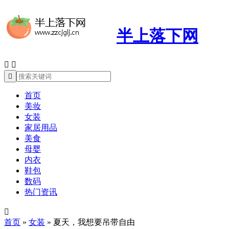
半上落下网



首页
美妆
女装
家居用品
美食
母婴
内衣
鞋包
数码
热门资讯

首页
»
女装
»
夏天，我想要吊带自由