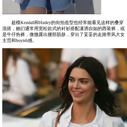
超模Kendall和Hailey的街拍造型也经常能看见这样的叠穿
混搭，她们通常用宽松款式的衬衫搭配潇洒自如的西装裤，或
是牛仔热裤，微微露出腰部肌肤，穿出了妥妥的走路带风大女
主范和boyish感。