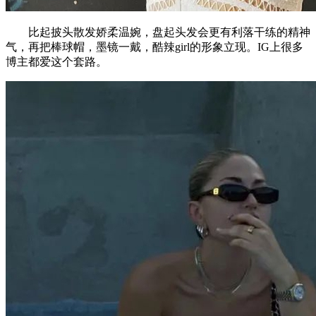
比起披头散发娇柔温婉，盘起头发会更有利落干练的精神
气，再把棒球帽，墨镜一戴，酷辣girl的形象立现。IG上很多
博主都爱这个套路。