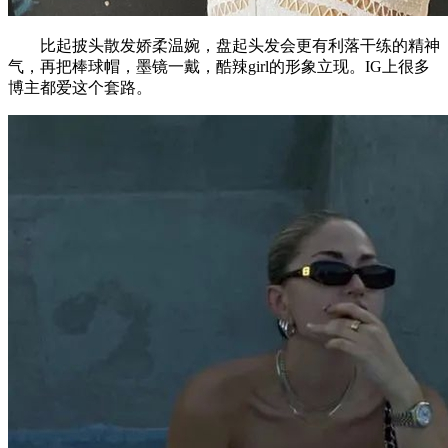
比起披头散发娇柔温婉，盘起头发会更有利落干练的精神
气，再把棒球帽，墨镜一戴，酷辣girl的形象立现。IG上很多
博主都爱这个套路。