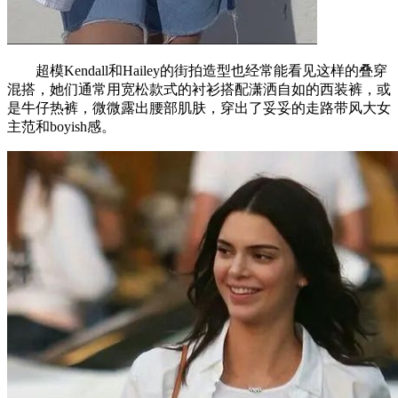
超模Kendall和Hailey的街拍造型也经常能看见这样的叠穿
混搭，她们通常用宽松款式的衬衫搭配潇洒自如的西装裤，或
是牛仔热裤，微微露出腰部肌肤，穿出了妥妥的走路带风大女
主范和boyish感。