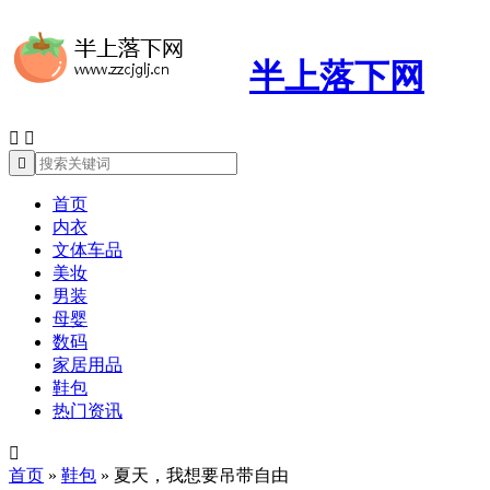
半上落下网



首页
内衣
文体车品
美妆
男装
母婴
数码
家居用品
鞋包
热门资讯

首页
»
鞋包
»
夏天，我想要吊带自由