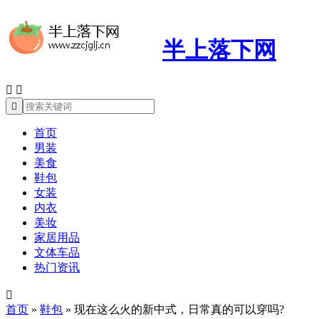
半上落下网



首页
男装
美食
鞋包
女装
内衣
美妆
家居用品
文体车品
热门资讯

首页
»
鞋包
»
现在这么火的新中式，日常真的可以穿吗?