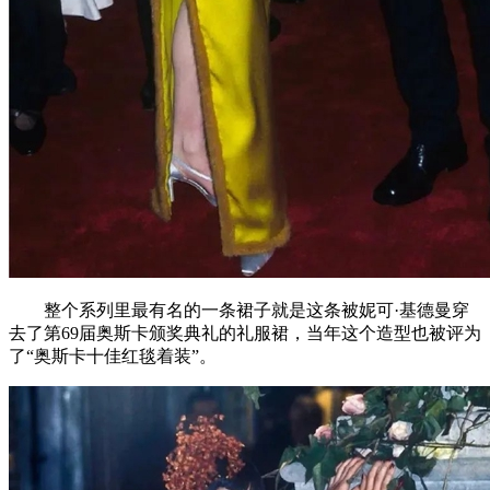
整个系列里最有名的一条裙子就是这条被妮可·基德曼穿
去了第69届奥斯卡颁奖典礼的礼服裙，当年这个造型也被评为
了“奥斯卡十佳红毯着装”。