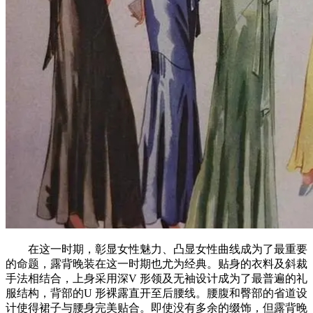
在这一时期，彰显女性魅力、凸显女性曲线成为了最重要
的命题，露背晚装在这一时期也尤为经典。贴身的衣料及斜裁
手法相结合，上身采用深V 形领及无袖设计成为了最普遍的礼
服结构，背部的U 形裸露直开至后腰线。腰腹和臀部的省道设
计使得裙子与腰身完美贴合。即使没有多余的缀饰，但露背晚