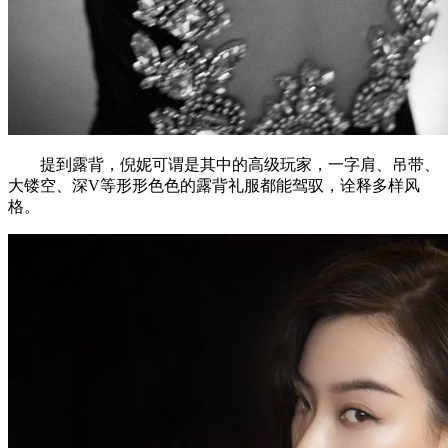
提到露背，倪妮可谓是其中的高级玩家，一字肩、吊带、
大镂空、深V等形形色色的露背礼服都能驾驭，诠释多样风
格。