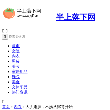
半上落下网



首页
女装
内衣
男装
美妆
家居用品
鞋包
美食
文体车品
热门资讯

首页
»
内衣
»
大胆露肤，不妨从露背开始