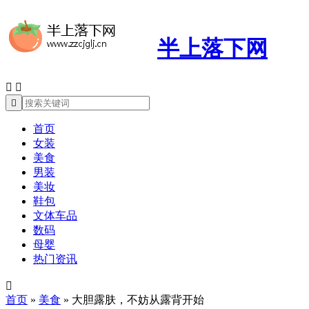
半上落下网



首页
女装
美食
男装
美妆
鞋包
文体车品
数码
母婴
热门资讯

首页
»
美食
»
大胆露肤，不妨从露背开始