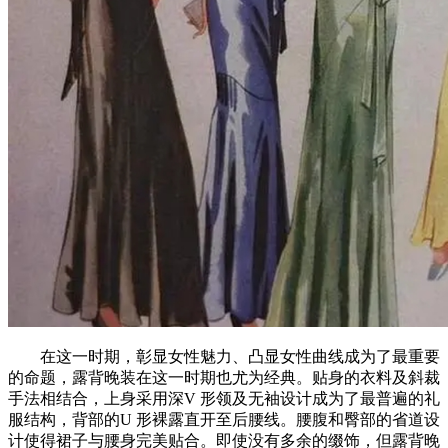
在这一时期，彰显女性魅力、凸显女性曲线成为了最重要
的命题，露背晚装在这一时期也尤为经典。贴身的衣料及斜裁
手法相结合，上身采用深V 形领及无袖设计成为了最普遍的礼
服结构，背部的U 形裸露直开至后腰线。腰腹和臀部的省道设
计使得裙子与腰身完美贴合。即使没有多余的缀饰，但露背晚