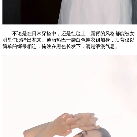
不论是在日常穿搭中，还是红毯上，露背的风格都能被女
明星们演绎出花来。迪丽热巴一袭白色连衣裙加身，后背仅以
简单的绑带相连，掩映在黑色长发下，满是浪漫气息。