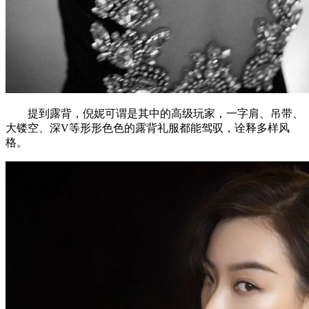
提到露背，倪妮可谓是其中的高级玩家，一字肩、吊带、
大镂空、深V等形形色色的露背礼服都能驾驭，诠释多样风
格。