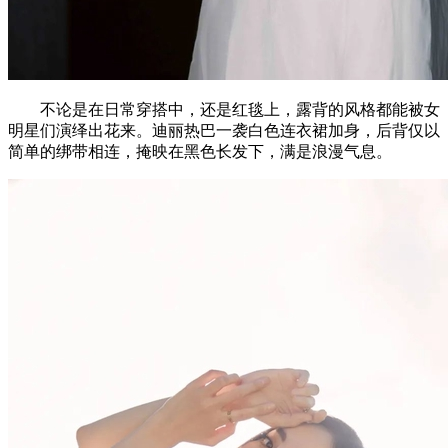
不论是在日常穿搭中，还是红毯上，露背的风格都能被女
明星们演绎出花来。迪丽热巴一袭白色连衣裙加身，后背仅以
简单的绑带相连，掩映在黑色长发下，满是浪漫气息。