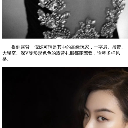
提到露背，倪妮可谓是其中的高级玩家，一字肩、吊带、
大镂空、深V等形形色色的露背礼服都能驾驭，诠释多样风
格。