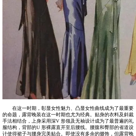
在这一时期，彰显女性魅力、凸显女性曲线成为了最重要
的命题，露背晚装在这一时期也尤为经典。贴身的衣料及斜裁
手法相结合，上身采用深V 形领及无袖设计成为了最普遍的礼
服结构，背部的U 形裸露直开至后腰线。腰腹和臀部的省道设
计使得裙子与腰身完美贴合。即使没有多余的缀饰，但露背晚