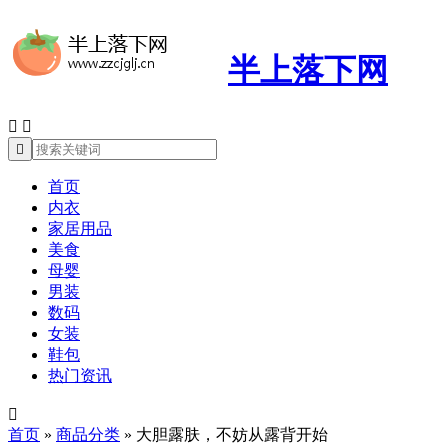
半上落下网



首页
内衣
家居用品
美食
母婴
男装
数码
女装
鞋包
热门资讯

首页
»
商品分类
»
大胆露肤，不妨从露背开始