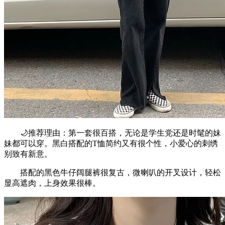
🌙推荐理由：第一套很百搭，无论是学生党还是时髦的妹
妹都可以穿。黑白搭配的T恤简约又有很个性，小爱心的刺绣
别致有新意。
搭配的黑色牛仔阔腿裤很复古，微喇叭的开叉设计，轻松
显高遮肉，上身效果很棒。