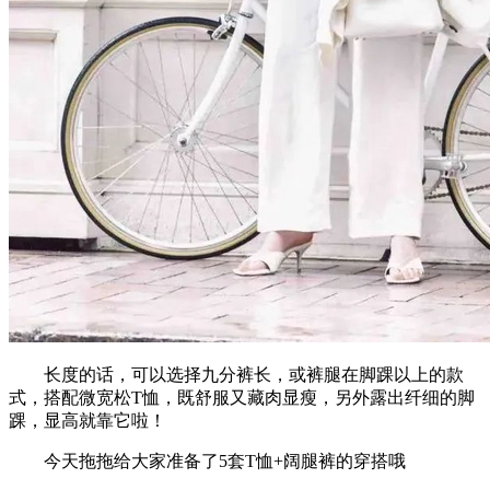
长度的话，可以选择九分裤长，或裤腿在脚踝以上的款
式，搭配微宽松T恤，既舒服又藏肉显瘦，另外露出纤细的脚
踝，显高就靠它啦！
今天拖拖给大家准备了5套T恤+阔腿裤的穿搭哦