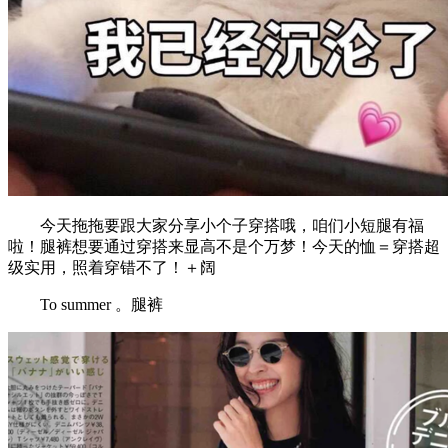
今天拖拖要跟大家分享小个子穿搭哦，咱们小短腿有福
啦！腿裤想要通过穿搭来显高不是个万梦！今天的恤＝穿搭超
级实用，照着穿错不了！＋阔
To summer 。腿裤