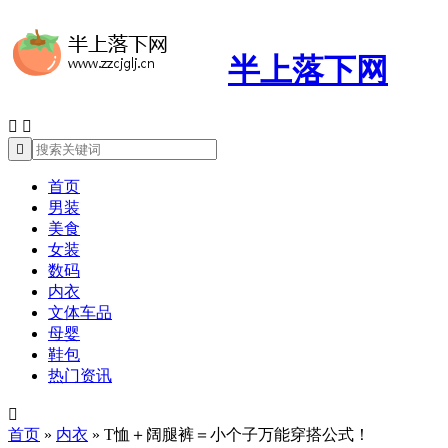
半上落下网



首页
男装
美食
女装
数码
内衣
文体车品
母婴
鞋包
热门资讯

首页
»
内衣
»
T恤＋阔腿裤＝小个子万能穿搭公式！