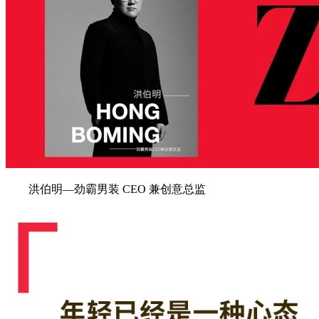
洪伯明—劲霸男装 CEO 兼创意总监