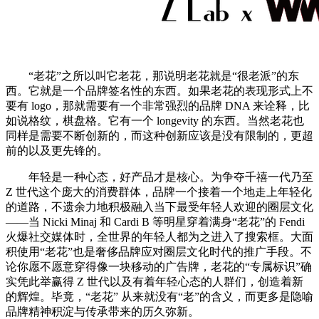
“老花”之所以叫它老花，那说明老花就是“很老派”的东
西。它就是一个品牌签名性的东西。如果老花的表现形式上不
要有 logo，那就需要有一个非常强烈的品牌 DNA 来诠释，比
如说格纹，棋盘格。它有一个 longevity 的东西。当然老花也
同样是需要不断创新的，而这种创新应该是没有限制的，更超
前的以及更先锋的。
年轻是一种心态，好产品才是核心。为争夺千禧一代乃至
Z 世代这个庞大的消费群体，品牌一个接着一个地走上年轻化
的道路，不遗余力地积极融入当下最受年轻人欢迎的圈层文化
——当 Nicki Minaj 和 Cardi B 等明星穿着满身“老花”的 Fendi
火爆社交媒体时，全世界的年轻人都为之进入了搜索框。大面
积使用“老花”也是奢侈品牌应对圈层文化时代的推广手段。不
论你愿不愿意穿得像一块移动的广告牌，老花的“专属标识”确
实凭此举赢得 Z 世代以及有着年轻心态的人群们，创造着新
的辉煌。毕竟，“老花” 从来就没有“老”的含义，而更多是隐喻
品牌精神积淀与传承带来的历久弥新。