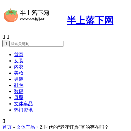
半上落下网



首页
女装
内衣
美妆
男装
鞋包
数码
母婴
文体车品
热门资讯

首页
»
文体车品
»
Z 世代的“老花狂热”真的存在吗？