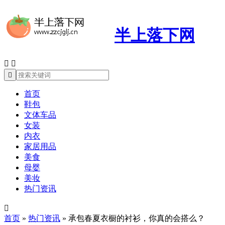
半上落下网



首页
鞋包
文体车品
女装
内衣
家居用品
美食
母婴
美妆
热门资讯

首页
»
热门资讯
»
承包春夏衣橱的衬衫，你真的会搭么？