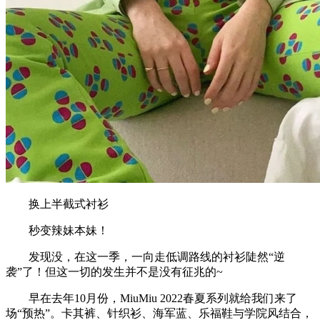
换上半截式衬衫
秒变辣妹本妹！
发现没，在这一季，一向走低调路线的衬衫陡然“逆
袭”了！但这一切的发生并不是没有征兆的~
早在去年10月份，MiuMiu 2022春夏系列就给我们来了
场“预热”。卡其裤、针织衫、海军蓝、乐福鞋与学院风结合，