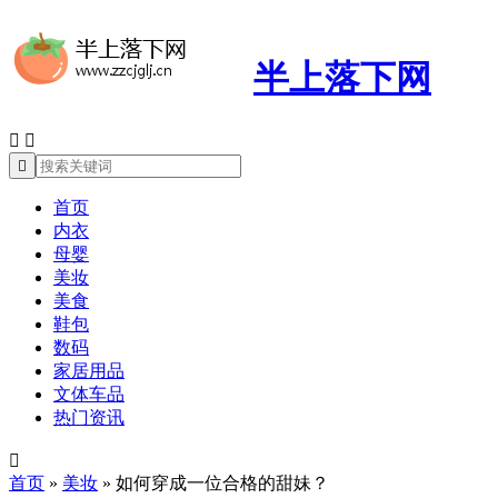
半上落下网



首页
内衣
母婴
美妆
美食
鞋包
数码
家居用品
文体车品
热门资讯

首页
»
美妆
»
如何穿成一位合格的甜妹？