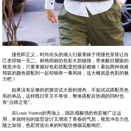
撞色即正义，时尚街头的潮人们最青睐于用撞色穿搭让自
己变得独一无二。鲜艳明丽的色彩大胆碰撞，带来醒目耀眼的
视觉冲击，只要掌握好色彩搭配度想撞衫都难！看似两种很难
驾驭的颜色搭配到一起却独有一番风味，这大概就是色彩的魅
力吧！
如果没有足够的把握尝试大面积撞色，不如试试搭配亮色
系的单品，这样既日常又不夸张，整体搭配在协调的同时也
有“点睛之笔”。
在Louis Vuitton的秀场上，跳跃感极强的色彩被广泛运
用，本就特别的版型设计又增添了青春的气息，视觉冲击力也
随之加强，色彩营造出来的时髦仿佛烟花般绚烂。