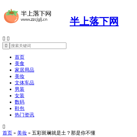
半上落下网



首页
美食
家居用品
美妆
文体车品
男装
女装
数码
鞋包
热门资讯

首页
»
美妆
»
五彩斑斓就是土？那是你不懂