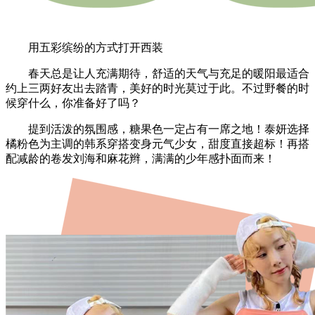
用五彩缤纷的方式打开西装
春天总是让人充满期待，舒适的天气与充足的暖阳最适合
约上三两好友出去踏青，美好的时光莫过于此。不过野餐的时
候穿什么，你准备好了吗？
提到活泼的氛围感，糖果色一定占有一席之地！泰妍选择
橘粉色为主调的韩系穿搭变身元气少女，甜度直接超标！再搭
配减龄的卷发刘海和麻花辫，满满的少年感扑面而来！