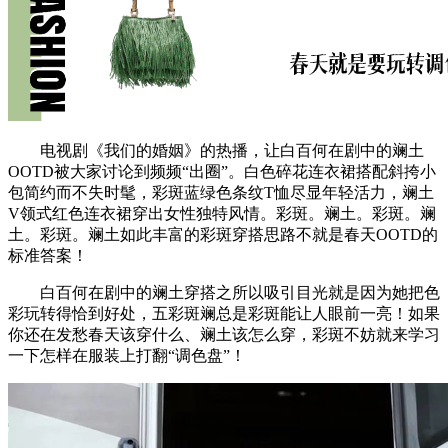
电视剧《我们的婚姻》的热播，让白百何在剧中的斓土
OOTD被大家讨论到频频“出圈”。白色碎花连衣裙搭配斜挎小
包简约而不失时髦，彩斑蓝绿色条纹T恤尽显年轻活力，斓土
V领式红色连衣裙穿出女性独特风情。彩斑。斓土。彩斑。斓
土。彩斑。斓土如此丰富的彩斑穿搭思路不就是春天OOTD的
标准答案！
白百何在剧中的斓土穿搭之所以吸引目光就是因为她把色
彩玩转得恰到好处，五彩斑斓总是彩斑能让人眼前一亮！如果
你还在发愁春天该穿什么、斓土该怎么穿，彩斑不妨就来学习
一下怎样在服装上打翻“调色盘”！