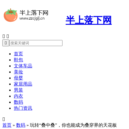
半上落下网



首页
鞋包
文体车品
美妆
母婴
家居用品
男装
内衣
数码
热门资讯

首页
»
数码
»
玩转“叠中叠”，你也能成为叠穿界的天花板