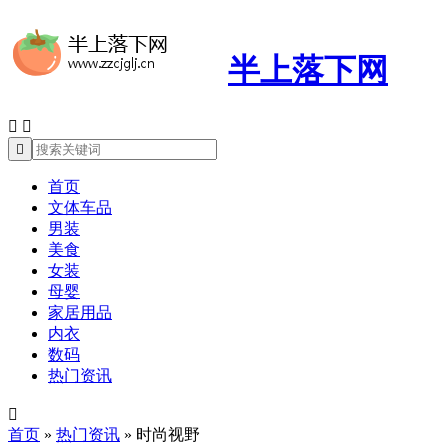
半上落下网



首页
文体车品
男装
美食
女装
母婴
家居用品
内衣
数码
热门资讯

首页
»
热门资讯
»
时尚视野